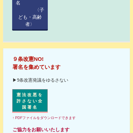
名
〈子
ども・高齢
者〉
９条改憲NO!
署名を集めています
▶9条改憲発議をゆるさない
憲法改悪を
許さない全
国署名
↑ PDFファイルをダウンロードできます
ご協力をお願いいたします