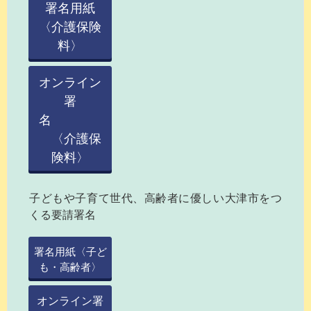
署名用紙
〈介護保険
料〉
オンライン
署
名
〈介護保
険料〉
子どもや子育て世代、高齢者に優しい大津市をつ
くる要請署名
署名用紙〈子ど
も・高齢者〉
オンライン署