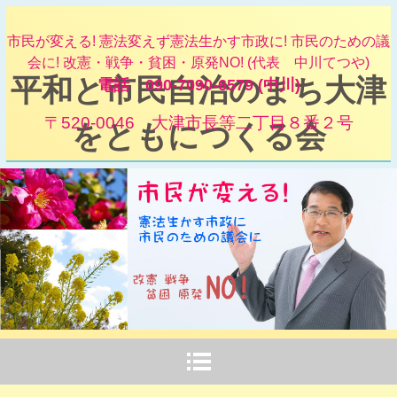
市民が変える! 憲法変えず憲法生かす市政に! 市民のための議
会に! 改憲・戦争・貧困・原発NO! (代表 中川てつや)
平和と市民自治のまち大津
電話 090-7090-6579 (中川)
〒520-0046 大津市長等二丁目８番２号
をともにつくる会