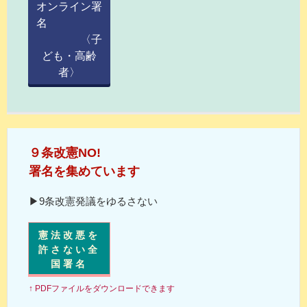
オンライン署
名
〈子
ども・高齢
者〉
９条改憲NO!
署名を集めています
▶9条改憲発議をゆるさない
憲法改悪を
許さない全
国署名
↑ PDFファイルをダウンロードできます