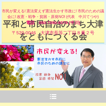
市民が変える! 憲法変えず憲法生かす市政に! 市民のための議
会に! 改憲・戦争・貧困・原発NO! (代表 中川てつや)
平和と市民自治のまち大津
電話 090-7090-6579 (中川)
〒520-0046 大津市長等二丁目８番２号
をともにつくる会